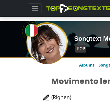
Songtext M
POP
Albums
Song
Movimento le
(Righen)