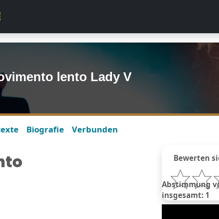
ovimento lento Lady V
texte
Biografie
Verbunden
nto
Bewerten si
Abstimmung vo
insgesamt: 1