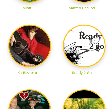
Miotti
Matteo Becucci
Ka Bizzarro
Ready 2 Go