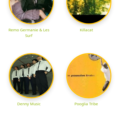
Remo Germanie & Les
Killacat
Surf
Denny Music
Pooglia Tribe