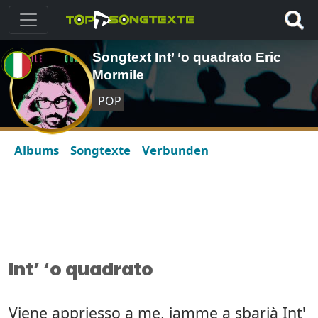
Songtext Int’ ‘o quadrato Eric
Mormile
POP
Albums
Songtexte
Verbunden
Int’ ‘o quadrato
Viene appriesso a me, iamme a sbarià Int'