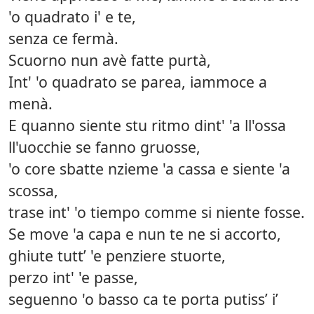
'o quadrato i' e te,
senza ce fermà.
Scuorno nun avè fatte purtà,
Int' 'o quadrato se parea, iammoce a
menà.
E quanno siente stu ritmo dint' 'a ll'ossa
ll'uocchie se fanno gruosse,
'o core sbatte nzieme 'a cassa e siente 'a
scossa,
trase int' 'o tiempo comme si niente fosse.
Se move 'a capa e nun te ne si accorto,
ghiute tutt’ 'e penziere stuorte,
perzo int' 'e passe,
seguenno 'o basso ca te porta putiss’ i’