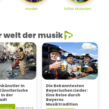
Hordak
Niños Mutantes
 welt der musik
künstler in
Die Bekanntesten
 Künstlerische
Bayerischen Lieder:
 in der
Eine Reise durch
adt
Bayerns
Musiktradition
ootica
30/08/2023