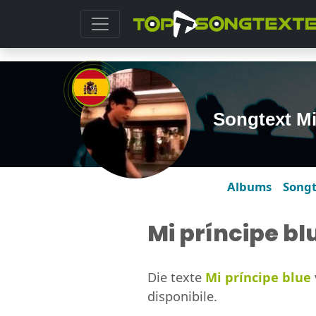
Songtext Mi
Albums
Song
Mi príncipe bl
Die texte
Mi príncipe blue
disponibile.