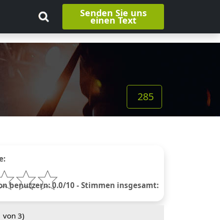
Senden Sie uns
einen Text
285
e:
 benutzern: 0.0/10 - Stimmen insgesamt:
1
von 3)