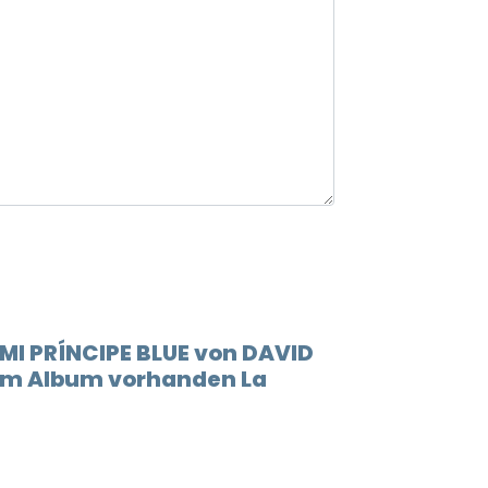
12.
Lluev
13.
Esto 
 MI PRÍNCIPE BLUE von DAVID
dem Album vorhanden La