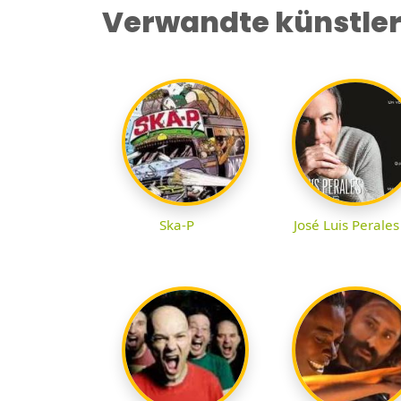
Verwandte künstle
Ska-P
José Luis Perales