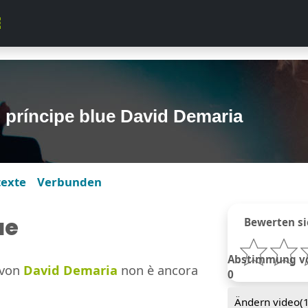
 príncipe blue David Demaria
texte
Verbunden
ue
Bewerten si
Abstimmung von
von
David Demaria
non è ancora
0
Ändern video(