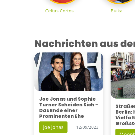
Celtas Cortos
Buika
Nachrichten aus der
Joe Jonas und Sophie
Turner Scheiden Sich -
Straßen
Das Ende einer
Berlin:
Prominenten Ehe
Vielfalt
Großst
Joe Jonas
12/09/2023
Moonb