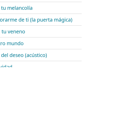
 tu melancolía
rarme de ti (la puerta mágica)
 tu veneno
tro mundo
 del deseo (acústico)
ividad
de añil
emente ellas
lgo de ti
rrugas del tiempo