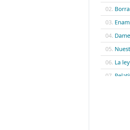
02.
Borra
03.
Enamo
04.
Dame
05.
Nues
06.
La ley
07.
Relat
08.
Luna 
09.
Simpl
10.
Hay a
11.
Las a