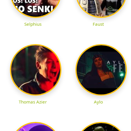
Selphius
Faust
Thomas Azier
Aylo