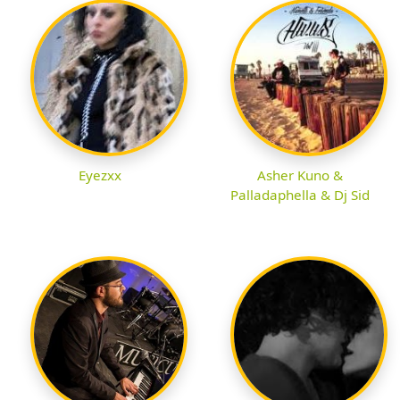
Eyezxx
Asher Kuno &
Palladaphella & Dj Sid