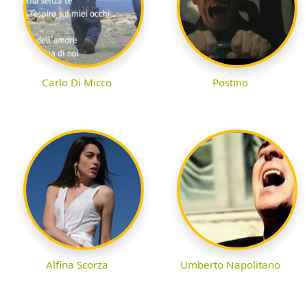
Carlo Di Micco
Postino
Alfina Scorza
Umberto Napolitano