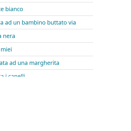
e bianco
ra ad un bambino buttato via
 nera
 miei
ata ad una margherita
ra i capelli
tro
llata del compagno
i amici