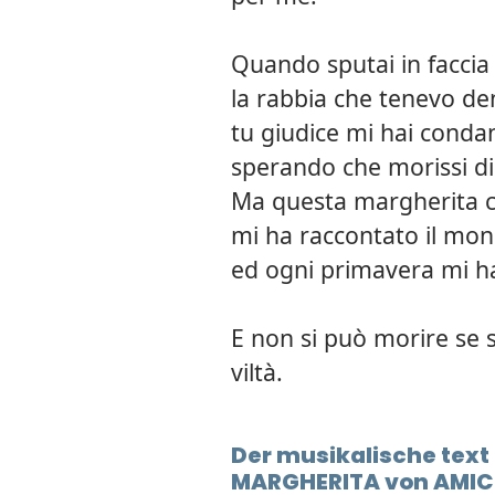
Quando sputai in faccia a
la rabbia che tenevo de
tu giudice mi hai cond
sperando che morissi di
Ma questa margherita ch
mi ha raccontato il mo
ed ogni primavera mi ha
E non si può morire se si
viltà.
Der musikalische tex
MARGHERITA von AMICI