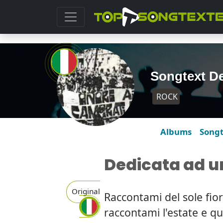
Songtext De
ROCK
Albums
Song
Dedicata ad u
Original
Raccontami del sole fior
raccontami l'estate e que