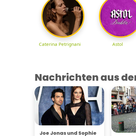
Caterina Petrignani
Astol
Nachrichten aus der
Joe Jonas und Sophie