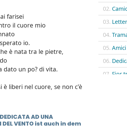
02.
Camic
i farisei
03.
Lette
ntro il cuore mio
annato
04.
Trama
sperato io.
05.
Amici
e è nata tra le pietre,
ndo
06.
Dedic
 dato un po? di vita.
07.
Fior t
 è liberi nel cuore, se non c'è
08.
Incon
09.
La ba
10.
Noi
t DEDICATA AD UNA
 DEL VENTO ist auch in dem
11.
Vecch