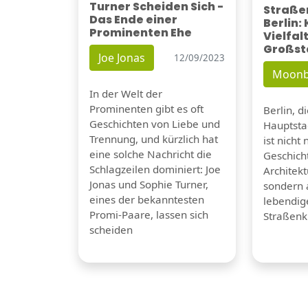
Turner Scheiden Sich -
Straßen
Das Ende einer
Berlin:
Prominenten Ehe
Vielfalt
Großst
Joe Jonas
12/09/2023
Moonb
In der Welt der
Prominenten gibt es oft
Berlin, d
Geschichten von Liebe und
Hauptsta
Trennung, und kürzlich hat
ist nicht 
eine solche Nachricht die
Geschicht
Schlagzeilen dominiert: Joe
Architek
Jonas und Sophie Turner,
sondern 
eines der bekanntesten
lebendig
Promi-Paare, lassen sich
Straßenk
scheiden