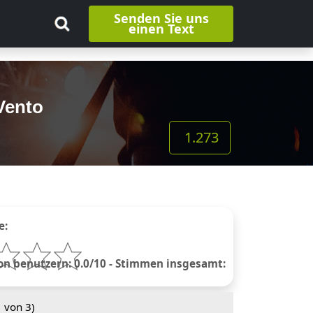
Senden Sie uns
einen Text
Vento
1.273
e:
 benutzern: 0.0/10 - Stimmen insgesamt:
1
von 3)