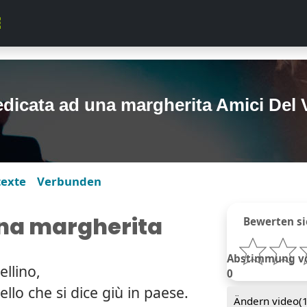
dicata ad una margherita Amici Del 
texte
Verbunden
na margherita
Bewerten si
Abstimmung von
ellino,
0
llo che si dice giù in paese.
Ändern video(