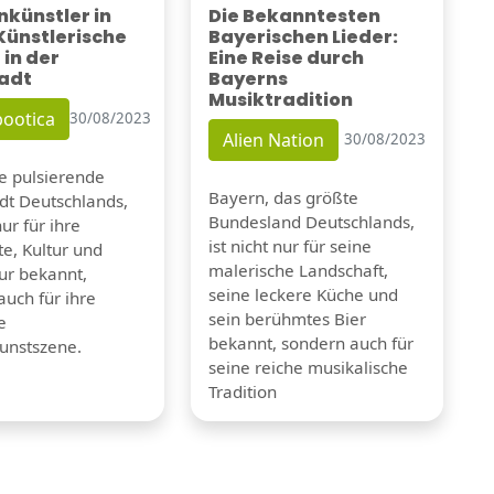
künstler in
Die Bekanntesten
 Künstlerische
Bayerischen Lieder:
 in der
Eine Reise durch
adt
Bayerns
Musiktradition
ootica
30/08/2023
Alien Nation
30/08/2023
ie pulsierende
Bayern, das größte
dt Deutschlands,
Bundesland Deutschlands,
nur für ihre
ist nicht nur für seine
e, Kultur und
malerische Landschaft,
tur bekannt,
seine leckere Küche und
auch für ihre
sein berühmtes Bier
e
bekannt, sondern auch für
unstszene.
seine reiche musikalische
Tradition