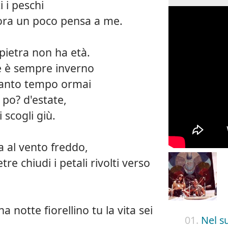
 i peschi
cora un poco pensa a me.
pietra non ha età.
e è sempre inverno
uanto tempo ormai
 po? d'estate,
 scogli giù.
ia al vento freddo,
e chiudi i petali rivolti verso
 notte fiorellino tu la vita sei
01.
Nel s