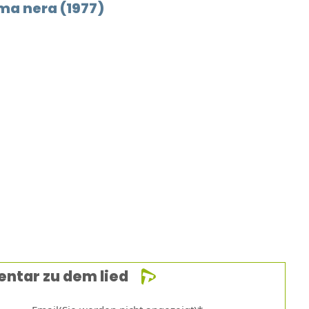
a nera (1977)
entar zu dem lied