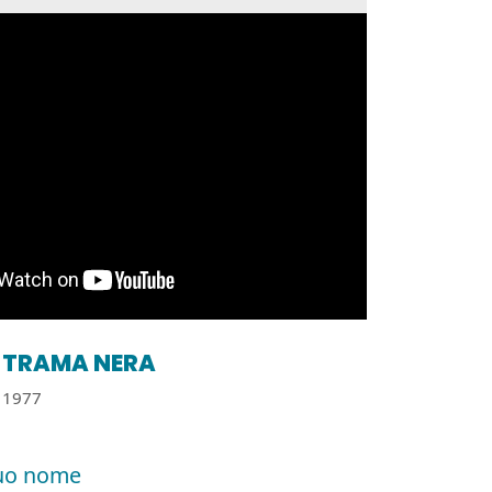
TRAMA NERA
1977
uo nome