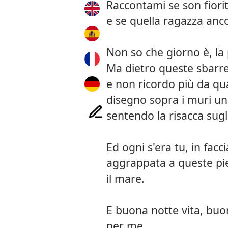
Raccontami se son fioriti
e se quella ragazza an
Non so che giorno è, la 
Ma dietro queste sbarr
e non ricordo più da q
disegno sopra i muri un
sentendo la risacca sugli
Ed ogni s'era tu, in facc
aggrappata a queste pietr
il mare.
E buona notte vita, buona
per me.