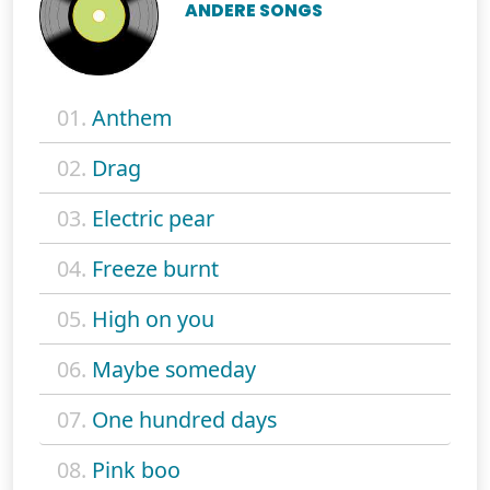
ANDERE SONGS
01.
Anthem
02.
Drag
03.
Electric pear
04.
Freeze burnt
05.
High on you
06.
Maybe someday
07.
One hundred days
08.
Pink boo