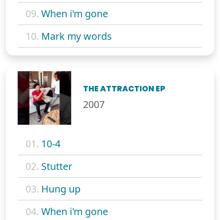
09.
When i'm gone
10.
Mark my words
THE ATTRACTION EP
2007
01.
10-4
02.
Stutter
03.
Hung up
04.
When i'm gone