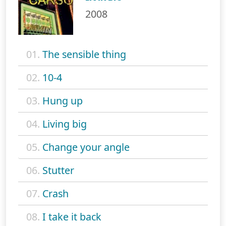
2008
01.
The sensible thing
02.
10-4
03.
Hung up
04.
Living big
05.
Change your angle
06.
Stutter
07.
Crash
08.
I take it back