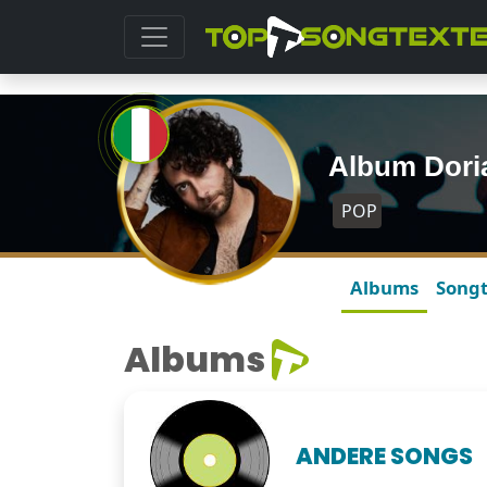
Album Dori
POP
Albums
Song
Albums
ANDERE SONGS