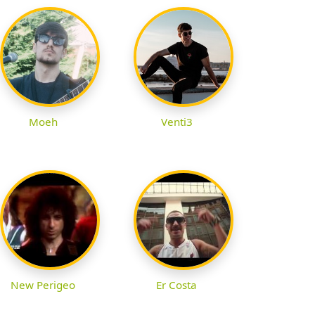
Moeh
Venti3
New Perigeo
Er Costa