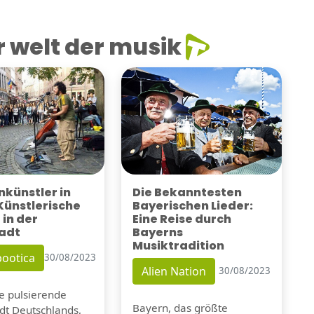
 welt der musik
künstler in
Die Bekanntesten
 Künstlerische
Bayerischen Lieder:
 in der
Eine Reise durch
adt
Bayerns
Musiktradition
ootica
30/08/2023
Alien Nation
30/08/2023
ie pulsierende
Bayern, das größte
dt Deutschlands,