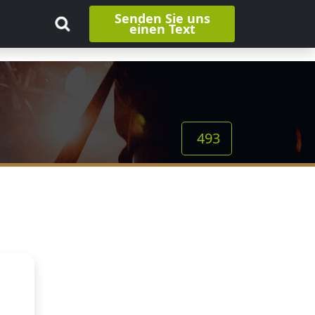
Senden Sie uns
einen Text
493