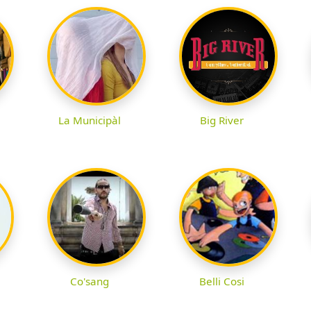
La Municipàl
Big River
Co'sang
Belli Cosi