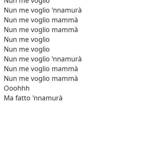
Nun me voglio
Nun me voglio 'nnamurà
Nun me voglio mammà
Nun me voglio mammà
Nun me voglio
Nun me voglio
Nun me voglio 'nnamurà
Nun me voglio mammà
Nun me voglio mammà
Ooohhh
Ma fatto 'nnamurà