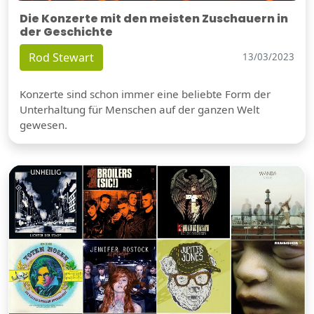
Die Konzerte mit den meisten Zuschauern in
der Geschichte
Rod Stewart
13/03/2023
Konzerte sind schon immer eine beliebte Form der
Unterhaltung für Menschen auf der ganzen Welt
gewesen.