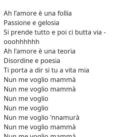
Ah l'amore è una follia
Passione e gelosia
Si prende tutto e poi ci butta via -
ooohhhhhh
Ah l'amore è una teoria
Disordine e poesia
Ti porta a dir si tu a vita mia
Nun me voglio mammà
Nun me voglio mammà
Nun me voglio
Nun me voglio
Nun me voglio 'nnamurà
Nun me voglio mammà
Nun me voglio mammà