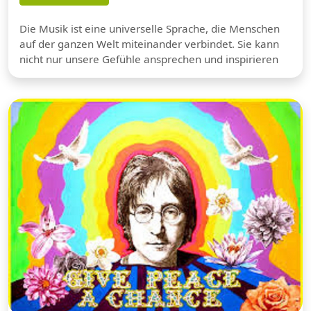
Die Musik ist eine universelle Sprache, die Menschen
auf der ganzen Welt miteinander verbindet. Sie kann
nicht nur unsere Gefühle ansprechen und inspirieren