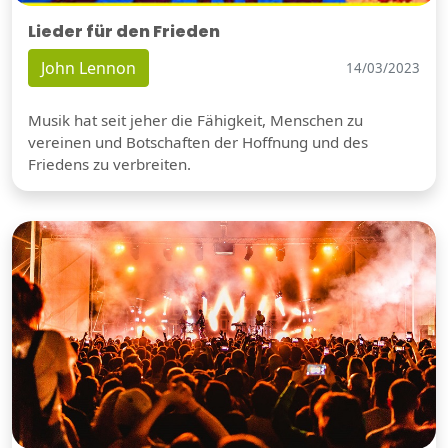
Lieder für den Frieden
John Lennon
14/03/2023
Musik hat seit jeher die Fähigkeit, Menschen zu
vereinen und Botschaften der Hoffnung und des
Friedens zu verbreiten.