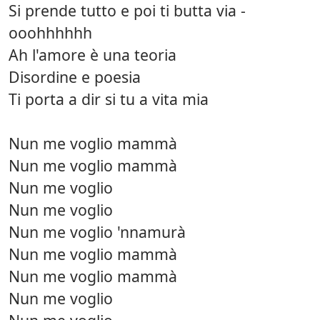
Si prende tutto e poi ti butta via -
ooohhhhhh
Ah l'amore è una teoria
Disordine e poesia
Ti porta a dir si tu a vita mia
Nun me voglio mammà
Nun me voglio mammà
Nun me voglio
Nun me voglio
Nun me voglio 'nnamurà
Nun me voglio mammà
Nun me voglio mammà
Nun me voglio