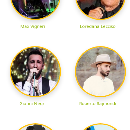
Max Vigneri
Loredana Lecciso
Gianni Negri
Roberto Rajmondi