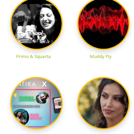
Primo & Squarta
Muddy Fly