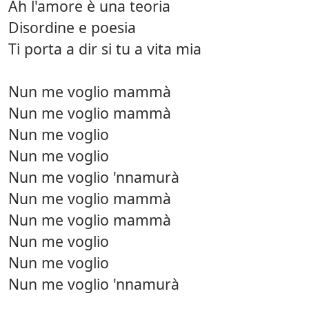
Ah l'amore è una teoria
Disordine e poesia
Ti porta a dir si tu a vita mia
Nun me voglio mammà
Nun me voglio mammà
Nun me voglio
Nun me voglio
Nun me voglio 'nnamurà
Nun me voglio mammà
Nun me voglio mammà
Nun me voglio
Nun me voglio
Nun me voglio 'nnamurà