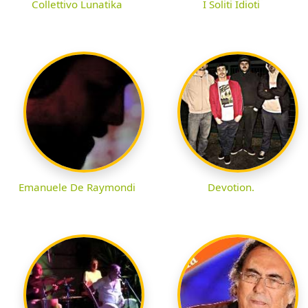
Collettivo Lunatika
I Soliti Idioti
Emanuele De Raymondi
Devotion.