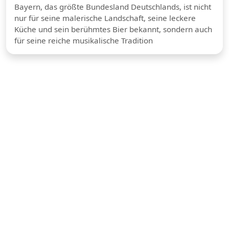
Bayern, das größte Bundesland Deutschlands, ist nicht
nur für seine malerische Landschaft, seine leckere
Küche und sein berühmtes Bier bekannt, sondern auch
für seine reiche musikalische Tradition